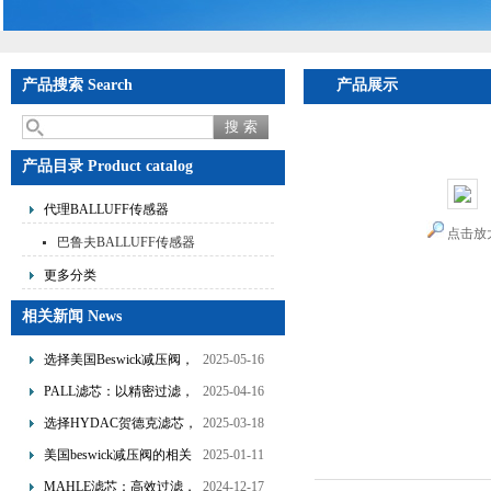
产品搜索 Search
产品展示
首页
>
产品展示
>
代理
货
产品目录 Product catalog
代理BALLUFF传感器
点击放
巴鲁夫BALLUFF传感器
更多分类
相关新闻 News
选择美国Beswick减压阀，
2025-05-16
提升流体系统效率
PALL滤芯：以精密过滤，
2025-04-16
为工业流体筑起“隐形安全
选择HYDAC贺德克滤芯，
2025-03-18
网”
享受精准过滤与稳定性能
美国beswick减压阀的相关
2025-01-11
的双重保障！
知识
MAHLE滤芯：高效过滤，
2024-12-17