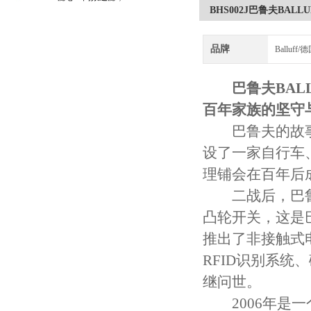
BHS002J巴鲁夫BAL
守护引擎纯净动力
品牌
Balluf
巴鲁夫BA
百年家族的坚守
巴鲁夫的故事始
设了一家自行车
理铺会在百年后
二战后，巴鲁夫
凸轮开关，这是
推出了非接触式
RFID识别系
继问世。
2006年是一