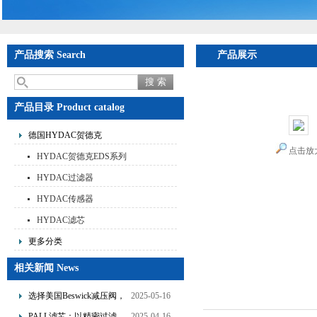
产品搜索 Search
产品展示
首页
>
产品展示
>
德国
力传感器
产品目录 Product catalog
德国HYDAC贺德克
点击放
HYDAC贺德克EDS系列
HYDAC过滤器
HYDAC传感器
HYDAC滤芯
更多分类
相关新闻 News
选择美国Beswick减压阀，
2025-05-16
提升流体系统效率
PALL滤芯：以精密过滤，
2025-04-16