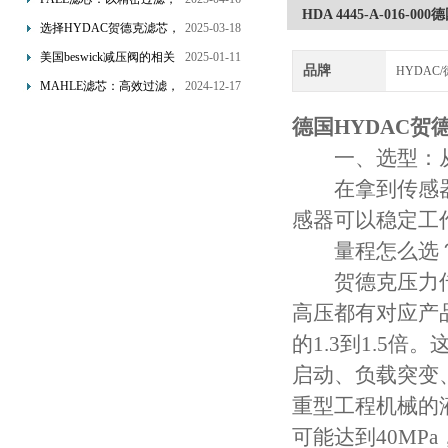
HDA 4445-A-016-
为工业流体筑起“隐形安全
选择HYDAC贺德克滤芯，
2025-03-18
网”
享受精准过滤与稳定性能
美国beswick减压阀的相关
2025-01-11
品牌
HYDAC
的双重保障！
知识
MAHLE滤芯：高效过滤，
2024-12-17
守护引擎纯净动力
德国HYDAC贺
一、选型：从
在拿到传感器
感器可以稳定工
量程怎么选
贺德克压力传
高压都有对应产
的1.3到1.5
启动、负载突变
重型工程机械的液
可能达到40MP