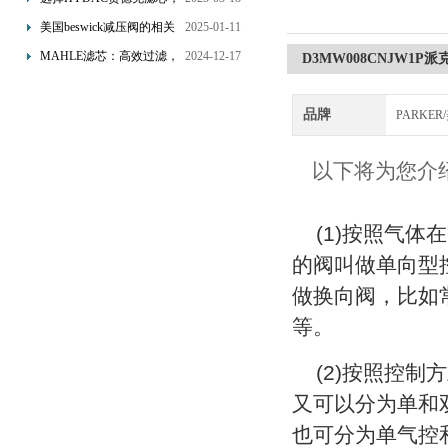
网”
享受精准过滤与稳定性能
美国beswick减压阀的相关
2025-01-11
的双重保障！
知识
MAHLE滤芯：高效过滤，
2024-12-17
D3MW008CNJW1P派
守护引擎纯净动力
品牌
PARKE
以下将为您介
(1)按照气
的阀叫做单向型
做换向阀，比如常用的2
等。
(2)按照控
又可以分为单和
也可分为单气控