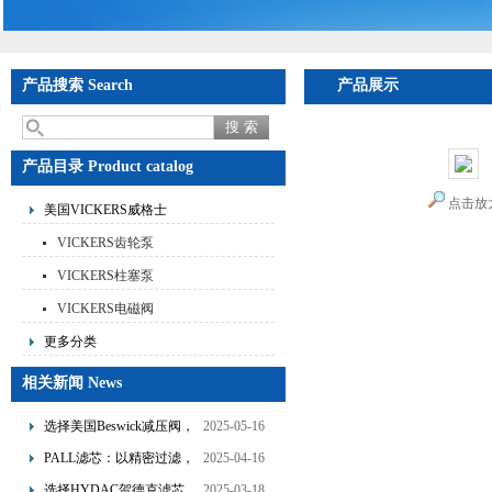
产品搜索 Search
产品展示
产品目录 Product catalog
点击放
美国VICKERS威格士
VICKERS齿轮泵
VICKERS柱塞泵
VICKERS电磁阀
更多分类
相关新闻 News
选择美国Beswick减压阀，
2025-05-16
提升流体系统效率
PALL滤芯：以精密过滤，
2025-04-16
为工业流体筑起“隐形安全
选择HYDAC贺德克滤芯，
2025-03-18