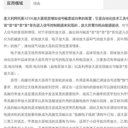
应用领域
综合
意大利阿托斯ATOS放大器现货
增加信号幅度或功率的装置，它是自动化技术工具
首*首*首*首*首*首先进入信号控制能源来实现的，放大所需功耗由能源提供
。对于
入信号的复现和增强。对于非线性放大器，输出则与输首*首*首*首*首*首先进
分为机械放大器、机电放大器、电子放大器、液动放大器和气动放大器等，其中用
件）的推广，液动或气动放大器的应用也逐渐增多。
电子放大器又按所用有源器件分为真空管放大器、晶体管放大器、固体放大器和
动化仪表中晶体管放大器常用于信号的电压放大和电流放大，主要形式有单端放大
流-电压转换、电荷-电压转换（如电荷放大器）以及利用放大器实现输出与输首*首
放大器）。
原理：高频功率放大器用于发射机的末级，作用是将高频已调波信号进预*预*预
要求，然后经过天线将其辐射到空间，保证在一定区域内的接收机可以接收到满意
高频功率放大器是通信系统中发送装置的重要组件。按其工作频带的宽窄划分为窄
带高频功率放大器通常以具有选频滤波作用的选频电路作为输出回路，故又称为调
大器的输出电路则是传输线变压器或其他宽带匹配电路，因此又称为非调谐功率放
电源供给的直流能量转换成为高频交流输出在 “低频电子线路"课程中已知，放大
三类工作状态。甲类放大器电流的流通角为360o，适用于小信号低功率放大。乙类放