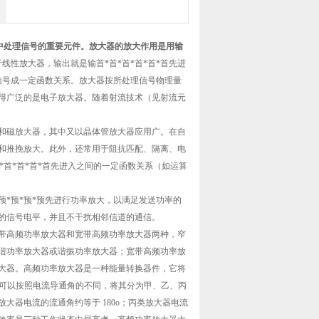
中处理信号的重要元件。放大器的放大作用是用输
线性放大器，输出就是输首*首*首*首*首*首先进
入信号成一定函数关系。放大器按所处理信号物理量
得广泛的是电子放大器。随着射流技术（见射流元
磁放大器，其中又以晶体管放大器应用广。在自
和推挽放大。此外，还常用于阻抗匹配、隔离、电
*首*首*首*首先进入之间的一定函数关系（如运算
*预*预*预先进行功率放大，以满足发送功率的
的信号电平，并且不干扰相邻信道的通信。
带高频功率放大器和宽带高频功率放大器两种，窄
谐功率放大器或谐振功率放大器；宽带高频功率放
大器。高频功率放大器是一种能量转换器件，它将
器可以按照电流导通角的不同，将其分为甲、乙、丙
大器电流的流通角约等于 180o；丙类放大器电流