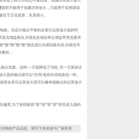
和效率是三种工作状态中最高者。高频功率放大器大
货
因而不能用于低频功率放大，只能用于采用调谐
极近于正弦波形，失真很小。
反馈电路。在设计输出平衡的全差分运算放大器的时
环直流增益相当;共模负反馈的单位增益带宽也要求
*预*预*预*预*预先进行共模回路补偿;共模信号
关断的 。
输出负载。这样,一方面降低了功耗; 另一方面保证
大器的输出级可以*共用,电容补偿电路也一样。
路使得全差分运算放大器可以像单端输出的运算放大
压偏置,为了使得输首*首*首*首*首*首先进入级的
更详细的产品信息，填写下表直接与厂家联系：