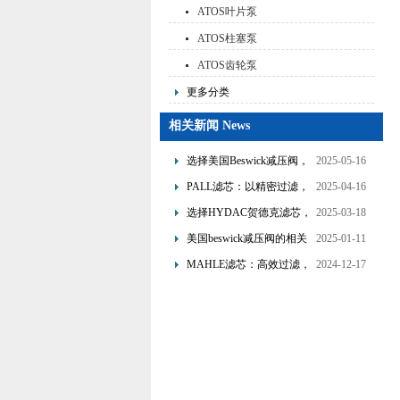
ATOS叶片泵
ATOS柱塞泵
ATOS齿轮泵
更多分类
相关新闻 News
选择美国Beswick减压阀，
2025-05-16
提升流体系统效率
PALL滤芯：以精密过滤，
2025-04-16
为工业流体筑起“隐形安全
选择HYDAC贺德克滤芯，
2025-03-18
网”
享受精准过滤与稳定性能
美国beswick减压阀的相关
2025-01-11
的双重保障！
知识
MAHLE滤芯：高效过滤，
2024-12-17
守护引擎纯净动力