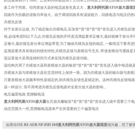
的流通角则小于180o。乙类和丙类都适用于大功率工作丙类工作状态的输出功率
多工作于丙类。但丙类放大器的电流波形失真太大，
意大利阿托斯ATOS放大器现
回路作为负载的谐振功率放大。由于调谐回路具有滤波能力，回路电流与电压仍然
共模负反馈
对于全差分运放, 为了稳定输出共模电压,应加首*首*首*首*首*首先进入共模负
候,必须考虑到以下几点:共模负反馈的开环直流增益要求足够大,最好能够于差分开
足够大,最好接近差分单位增益带宽;为了确保共模负反馈的稳定, 一般情况下要求进预
监测器要求具有很好的线性特性;共模负反馈与差模信号无关, 即使差模信号通路是
该运算放大采用连续时间方式来实现共模负反馈功能。
该结构共用了共模放大器和差模放大器的输首*首*首*首*首*首先进入级中电流镜及
共模放大器与差模放大器在交流特性上保持一致。因为共模放大器的输出级与差模放
只要差模放大器频率特性是稳定的,则共模负反馈也是稳定的。这种共模负反馈电
器一样设计, 而不用考虑共模负反馈电路对全差分放大器的影响 。
电压偏置电路:宽摆幅电流
意大利阿托斯ATOS放大器
在共源共栅输首*首*首*首*首*首先进入级中需要三个电
动态范围大一些,宽摆幅电流源来产生所需要的三个偏置电压
如果你对
E-RI-AEB-NP-05H 10/0意大利阿托斯ATOS放大器现货
感兴趣，想了解