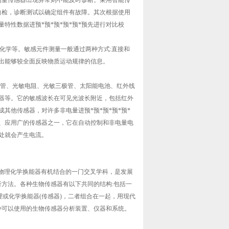
线测量传感器出现异常则不能及时诊断。采用智能传
行自检，诊断测试以确定组件有故障。其次根据使用
量特性数据进预*预*预*预*预*预先进行对比校
化学等。敏感元件测量一般通过两种方式:直接和
出能够较全面反映物质运动规律的信息。
管、光敏电阻、光敏三极管、太阳能电池、红外线
感器等。它的敏感波长在可见光波长附近，包括红外
其他传感器，对许多非电量进预*预*预*预*预*
、应用广的传感器之一，它在自动控制和非电量电
处就会产生电流。
物理化学换能器有机结合的一门交叉学科，是发展
方法。各种生物传感器有以下共同的结构:包括一
理或化学换能器(传感器)，二者组合在一起，用现代
各种可以使用的生物传感器分析装置、仪器和系统。