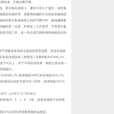
级组成，它输出数字量。
。霍尔电压值很小，通常只有几个毫伏，但经集
电路起传感作用，需要用机械的方法来改变磁场强
磁铁和霍尔集成电路之间的气隙中时，磁场偏离集
动轴的某一位置，利用这一工作原理，可将霍尔集
电源才能工作，这一特点使它能检测转速低的运转
用于测量蒸发器和冷凝器的管壁温度。室温传感器
传感器有二种类型:1.常数B值为4100K±3%，
℃以下及55℃以上，对于不同的供应商，电阻公差会有一
差范围越大。
0K±3%,基准电阻为90℃对应电阻5KΩ±3%。
温头的型号是602F-3500F，基准电阻为25℃
Ω;90℃→(0.6671~0.7565)KΩ。
0;热电偶:B、E、J、K、S等。温度传感器不但种类
我们可以得到所需要测量的温度值。