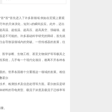
首*首*首先进入了许多新领域:例如在宏观上要观
万年的天体演化，短到 s的瞬间反应。此外，还出
超高温、超低温、超高压、超高真空、强磁场、超
器是不可能的。许多基础科学研究的障碍，首先就
往会导致该领域内的突破。一些传感器的发展，往
医学诊断、生物工程、甚至文物保护等等极其之
程系统，几乎每一个现代化项目，都离不开各种各
的。世界各国都十分重视这一领域的发展。相信
叠霍尔
术、检测技术及信息处理等方面。霍尔效应是研
体材料的导电类型、载流子浓度及载流子迁移率等
拟量。