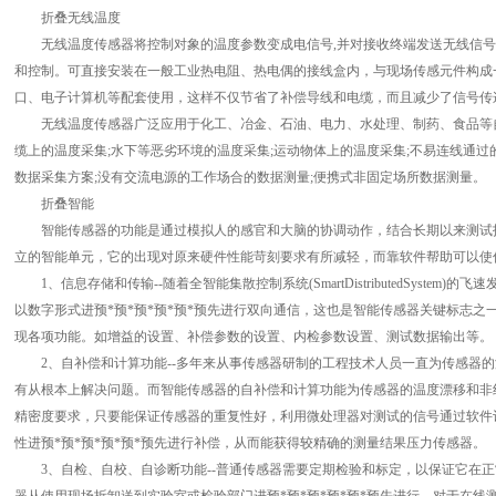
折叠无线温度
无线温度传感器将控制对象的温度参数变成电信号,并对接收终端发送无线信号，对
和控制。可直接安装在一般工业热电阻、热电偶的接线盒内，与现场传感元件构成
口、电子计算机等配套使用，这样不仅节省了补偿导线和电缆，而且减少了信号传
无线温度传感器广泛应用于化工、冶金、石油、电力、水处理、制药、食品等自动化
缆上的温度采集;水下等恶劣环境的温度采集;运动物体上的温度采集;不易连线通过
数据采集方案;没有交流电源的工作场合的数据测量;便携式非固定场所数据测量。
折叠智能
智能传感器的功能是通过模拟人的感官和大脑的协调动作，结合长期以来测试技
立的智能单元，它的出现对原来硬件性能苛刻要求有所减轻，而靠软件帮助可以使
1、信息存储和传输--随着全智能集散控制系统(SmartDistributedSyste
以数字形式进预*预*预*预*预*预先进行双向通信，这也是智能传感器关键标志
现各项功能。如增益的设置、补偿参数的设置、内检参数设置、测试数据输出等。
2、自补偿和计算功能--多年来从事传感器研制的工程技术人员一直为传感器的
有从根本上解决问题。而智能传感器的自补偿和计算功能为传感器的温度漂移和非
精密度要求，只要能保证传感器的重复性好，利用微处理器对测试的信号通过软件
性进预*预*预*预*预*预先进行补偿，从而能获得较精确的测量结果压力传感器。
3、自检、自校、自诊断功能--普通传感器需要定期检验和标定，以保证它在正