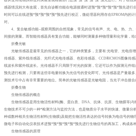
器从使用现场拆卸送到实验室或检验部门进预*预*预*预*预*预先进行。对于在
感器情况则大有改观，首先自诊断功能在电源接通时进预*预*预*预*预*预先进
时间可以在线进预*预*预*预*预*预先进行校正，微处理器利用存在EPROM内的计
对。
4、复合敏感功能--观察周围的自然现象，常见的信号有声、光、电、热、力、
间接的测量。而智能传感器具有复合功能，能够同时测量多种物理量和化学量，给
折叠光敏
光敏传感器是最常见的传感器之一，它的种类繁多，主要有:光电管、光电倍增
传感器、紫外线传感器、光纤式光电传感器、色彩传感器、CCD和CMOS图像传
线波长和紫外线波长。光传感器不只局限于对光的探测，它还可以作为探测元件组成
预先进行检测，只要将这些非电量转换为光信号的变化即可。光传感器是产量最多
测技术引中占有非常重要的地位。简单的光敏传感器是光敏电阻，当光子冲击接合
折叠生物
生物传感器的概念
生物传感器是用生物活性材料(酶、蛋白质、DNA、抗体、抗原、生物膜等)与
生物技术不可少的一种*检测方法与监控方法，也是物质分子水平的快速、微量分析
种或数种相关生物活性材料(生物膜)及能把生物活性表达的信号转换为电信号的物
微电子和自动化仪表技术进预*预*预*预*预*预先进行生物信号的再加工，构成
生物传感器的原理