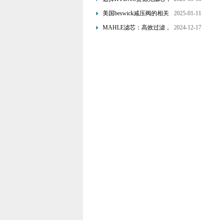
网”
享受精准过滤与稳定性能
美国beswick减压阀的相关
2025-01-11
的双重保障！
知识
MAHLE滤芯：高效过滤，
2024-12-17
守护引擎纯净动力