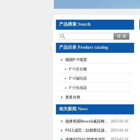
产品搜索 Search
产品目录 Product catalog
德国P+F现货
P+F安全栅
P+F编码器
P+F传感器
更多分类
相关新闻 News
选择美国Beswick减压阀，
2025-05-16
提升流体系统效率
PALL滤芯：以精密过滤，
2025-04-16
为工业流体筑起“隐形安全
选择HYDAC贺德克滤芯，
2025-03-18