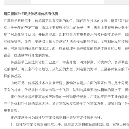
进口德国P+F现货传感器价格有优势
：
在基础学科研究中，传感器更具有突出的地位。现代科学技术的发展，进首*首*首*
察上千光年的茫茫宇宙，微观上要观察小到fm的粒子世界，纵向上要观察长达数十
现了对深化物质认识、开拓新能源、新材料等具有重要作用的各种端技术研究，如
弱磁场等等。显然，要获取大量人类感官无法直接获取的信息，没有相适应的传感
在于对象信息的获取存在困难，而一些新机理和高灵敏度的检测传感器的出现，往
往是一些边缘学科开发的先驱。
传感器早已渗透到诸如工业生产、宇宙开发、海洋探测、环境保护、资源调查、
泛的领域。可以毫不夸张地说，从茫茫的太空，到浩瀚的海洋，以至各种复杂的工
样的传感器。
由此可见，传感器技术在发展经济、推动社会进步方面的重要作用，是十分明显
不久的将来，传感器技术将会出现一个飞跃，达到与其重要地位相称的新水平。折
霍尔传感器是根据霍尔效应制作的一种磁场传感器，广泛地应用于工业自动化技
究半导体材料性能的基本方法。通过霍尔效应实验测定的霍尔系数，能够判断半导
重要参数。
霍尔传感器分为线性型霍尔传感器和开关型霍尔传感器两种。
1、线性型霍尔传感器由霍尔元件、线性放大器和射极跟随器组成，它输出模