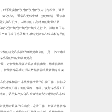
系统实预*预*预*预*预*预先进行检测、调节
一体化结构。通常和无线中继、接收终端、通信串
递失真和干扰，从而获的了高精度的测量结果。
预*预*预*预*预*预先进行业。例如:高压电
的空间传输传感器数据;单纯为降低布线成本选用的
术的研究和实际经验而提出来的。是一个相对独
传感器的性能大幅度提高。
m)的飞速发展，对智能单元要求具备通信功能，用通信网络
之一。智能传感器通过测试数据传输或接收指令来实
温度漂移和输出非线性作大量的补偿工作，但都没
线性补偿开辟了新的道路。这样，放宽传感器加工
计算，采用多次拟合和差值计算方法对漂移和非线
常使用时足够的准确度，这些工作一般要求将传感