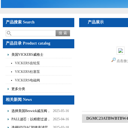
产品搜索 Search
产品展示
首页
>
产品展示
>
美国
士溢流阀价格有优势
产品目录 Product catalog
美国VICKERS威格士
点击放
VICKERS齿轮泵
VICKERS柱塞泵
VICKERS电磁阀
更多分类
相关新闻 News
选择美国Beswick减压阀，
2025-05-16
提升流体系统效率
DGMC23ATBWBT
PALL滤芯：以精密过滤，
2025-04-16
为工业流体筑起“隐形安全
选择HYDAC贺德克滤芯，
2025-03-18