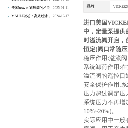
网”
享受精准过滤与稳定性能
品牌
VICKER
美国beswick减压阀的相关
2025-01-11
的双重保障！
知识
MAHLE滤芯：高效过滤，
2024-12-17
进口美国VICK
守护引擎纯净动力
中，定量泵提供
时溢流阀开启，
恒定(阀口常随压
稳压作用:溢流
系统卸荷作用:
溢流阀的遥控口
安全保护作用:
压力超过调定压力
系统压力不再增
10%~20%)。
实际应用中一般