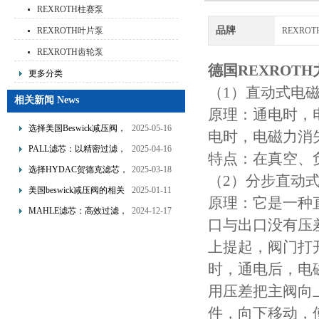
REXROTH柱赛泵
品牌
REXROTH叶片泵
REXRO
REXROTH齿轮泵
德国REXROTH
更多分类
（1）直动式电
相关新闻 News
原理：通电时，
选择美国Beswick减压阀，
2025-05-16
电时，电磁力消
提升流体系统效率
PALL滤芯：以精密过滤，
2025-04-16
特点：在真空、
为工业流体筑起“隐形安全
选择HYDAC贺德克滤芯，
2025-03-18
（2）分步直动
网”
享受精准过滤与稳定性能
美国beswick减压阀的相关
2025-01-11
原理：它是一种
的双重保障！
知识
MAHLE滤芯：高效过滤，
2024-12-17
口与出口没有压
守护引擎纯净动力
上提起，阀门打
时，通电后，电
用压差把主阀向
件，向下移动，