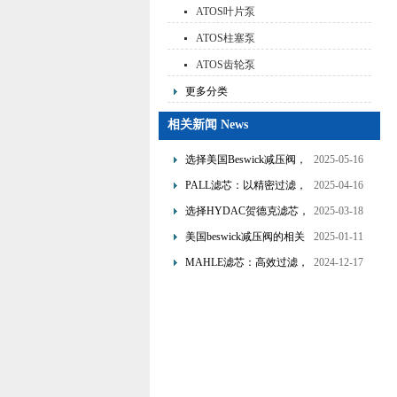
ATOS叶片泵
ATOS柱塞泵
ATOS齿轮泵
更多分类
相关新闻 News
选择美国Beswick减压阀，
2025-05-16
提升流体系统效率
PALL滤芯：以精密过滤，
2025-04-16
为工业流体筑起“隐形安全
选择HYDAC贺德克滤芯，
2025-03-18
网”
享受精准过滤与稳定性能
美国beswick减压阀的相关
2025-01-11
的双重保障！
知识
MAHLE滤芯：高效过滤，
2024-12-17
守护引擎纯净动力