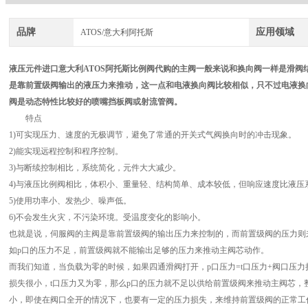
品牌
应用领域
ATOS/意大利阿托斯
液压元件进口意大利ATOS阿托斯比例阀代购
的主阀一般来说和换向阀一样是滑阀
是靠前置级阀输出的液压力来推动，这一点和电液换向阀比较相似，只不过电液换
阀是动态特性比较好的喷嘴挡板阀或射流管阀。
特点
1)可实现压力、速度的无极调节，避免了常通的开关式气阀换向时的冲击现象。
2)能实现远程控制和程序控制。
3)与断续控制相比，系统简化，元件大大减少。
4)与液压比例阀相比，体积小、重量轻、结构简单、成本较低，但响应速度比液压
5)使用功率小、发热少、噪声低。
6)不会发生火灾，不污染环境。受温度变化的影响小。
也就是说，伺服阀的主阀是靠前置级阀的输出压力来控制的，而前置级阀的压力则来自
如p口的压力不足，前置级阀就不能输出足够的压力来推动主阀芯动作。
而我们知道，当负载为零的时候，如果四通滑阀打开，p口压力=t口压力+阀口压力
损失很小，t口压力又为零，那么p口的压力就不足以供给前置级阀来推动主阀芯，
小，即使在阀口全开的情况下，也要有一定的压力损失，来维持前置级阀的正常工