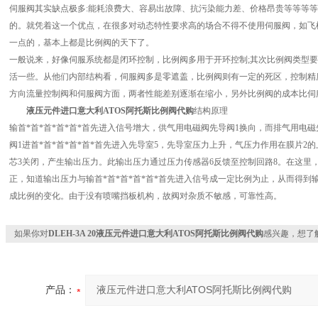
伺服阀其实缺点极多:能耗浪费大、容易出故障、抗污染能力差、价格昂贵等等等等
的。就凭着这一个优点，在很多对动态特性要求高的场合不得不使用伺服阀，如飞
一点的，基本上都是比例阀的天下了。
一般说来，好像伺服系统都是闭环控制，比例阀多用于开环控制;其次比例阀类型
活一些。从他们内部结构看，伺服阀多是零遮盖，比例阀则有一定的死区，控制精
方向流量控制阀和伺服阀方面，两者性能差别逐渐在缩小，另外比例阀的成本比伺
液压元件进口意大利ATOS阿托斯比例阀代购
结构原理
输首*首*首*首*首*首先进入信号增大，供气用电磁阀先导阀1换向，而排气用电磁
阀1进首*首*首*首*首*首先进入先导室5，先导室压力上升，气压力作用在膜片2
芯3关闭，产生输出压力。此输出压力通过压力传感器6反馈至控制回路8。在这里，
正，知道输出压力与输首*首*首*首*首*首先进入信号成一定比例为止，从而得到输
成比例的变化。由于没有喷嘴挡板机构，故阀对杂质不敏感，可靠性高。
如果你对
DLEH-3A 20液压元件进口意大利ATOS阿托斯比例阀代购
感兴趣，想了
产品：