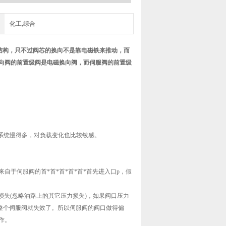
化工,综合
结构，只不过阀芯的换向不是靠电磁铁来推动，而
向阀的前置级阀是电磁换向阀，而伺服阀的前置级
系统慢得多，对负载变化也比较敏感。
于伺服阀的首*首*首*首*首*首先进入口p，假
损失(忽略油路上的其它压力损失)，如果阀口压力
整个伺服阀就失效了。所以伺服阀的阀口做得偏
作。