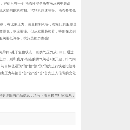
，好处只有一个:动态性能是所有液压阀中最高
机火箭的舵机控制、汽轮机调速等等。动态要求低
要多，有比例压力、流量控制阀等，控制比伺服要灵
度要低，响应要慢。但从发展趋势看，特别在比例
服阀要低许多，抗污染能力也强!
先导阀7处于复位状态，则供气压力从SUP口通过
的上方，则和膜片2相连的供气阀芯4便开启，排气阀
与目标值进预*预*预*预*预*预先进行快速比较修
出压力与输首*首*首*首*首*首先进入信号的变化
解更详细的产品信息，填写下表直接与厂家联系：