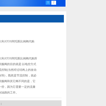
1
2
A 20液压元件进口意大利ATOS阿托斯比例阀代
利ATOS阿托斯比例阀代购
利ATOS阿托斯比例阀代购所
伺服阀的目的就是:以电控方式
流控制(当然经过结构上的改动
制等)，既然是节流控制，就必
伺服阀和其它阀不同的是，它
一些，因为它需要一定的流量
制油路的工作。
：