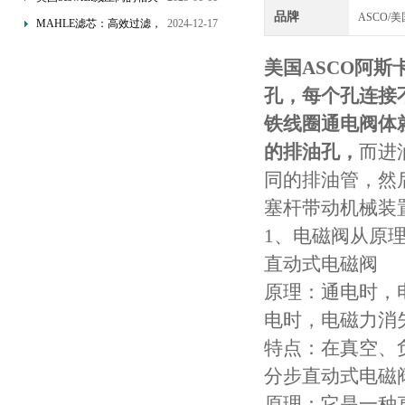
的双重保障！
品牌
ASCO/美
知识
MAHLE滤芯：高效过滤，
2024-12-17
守护引擎纯净动力
美国ASCO阿
孔，每个孔连接
铁线圈通电阀体
的排油孔，
而进
同的排油管，然
塞杆带动机械装
1、电磁阀从原
直动式电磁阀
原理：通电时，
电时，电磁力消
特点：在真空、
分步直动式电磁
原理：它是一种