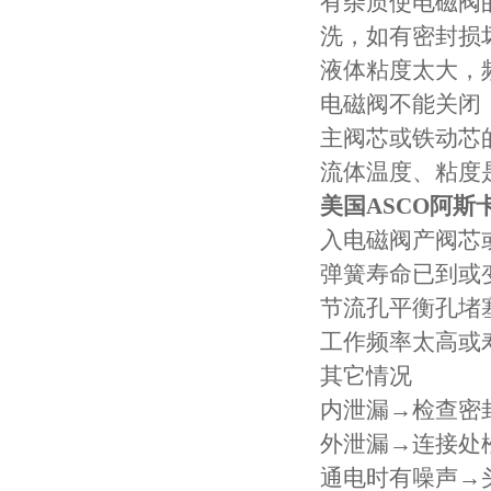
有杂质使电磁阀
洗，如有密封损
液体粘度太大，
电磁阀不能关闭
主阀芯或铁动芯
流体温度、粘度
美国ASCO阿
入电磁阀产阀芯或
弹簧寿命已到或
节流孔平衡孔堵
工作频率太高或
其它情况
内泄漏→检查密
外泄漏→连接处
通电时有噪声→