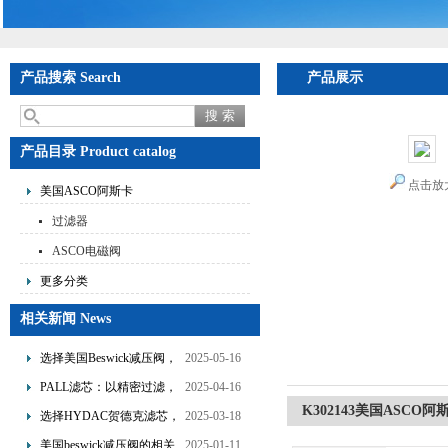
产品搜索 Search
产品展示
首页
>
产品展
产品目录 Product catalog
点击放
美国ASCO阿斯卡
过滤器
ASCO电磁阀
更多分类
相关新闻 News
选择美国Beswick减压阀，
2025-05-16
提升流体系统效率
PALL滤芯：以精密过滤，
2025-04-16
K302143美国ASC
为工业流体筑起“隐形安全
选择HYDAC贺德克滤芯，
2025-03-18
网”
享受精准过滤与稳定性能
美国beswick减压阀的相关
2025-01-11