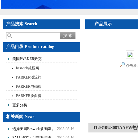
产品搜索 Search
产品展示
首页
>
产品展示
>
美国
阀
产品目录 Product catalog
美国PARKER派克
点击放
beswick减压阀
PARKER溢流阀
PARKER电磁阀
PARKER换向阀
更多分类
相关新闻 News
TL0310US081AA
选择美国Beswick减压阀，
2025-05-16
提升流体系统效率
PALL滤芯：以精密过滤，
2025-04-16