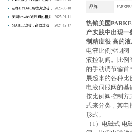
品牌
为工业流体筑起“隐形安全
PARKE
选择HYDAC贺德克滤芯，
2025-03-18
网”
享受精准过滤与稳定性能
美国beswick减压阀的相关
2025-01-11
热销美国PARK
的双重保障！
知识
MAHLE滤芯：高效过滤，
2024-12-17
产实践中出现一
守护引擎纯净动力
制精度很 高的
电液比例控制阀
液控制阀。比例
的手动调节输首
展起来的各种比
电液伺服阀的基
按比例阀控制方
式来分类，其电
形式。
（1）电磁式 