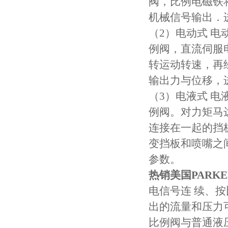
阀，比例电磁铁
机械信号输出．
（2）电动式 
例阀，直流伺服
转运动转速，再
输出力与位移，
（3）电液式 
例阀。对力矩马
连接在一起的挡
变挡板和喷嘴之
参数。
热销美国PARK
电信号连 续、
出的流量和压力
比例阀与普通液