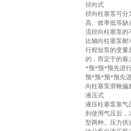
径向式
径向柱塞泵可分
高、效率低等缺
流径向柱塞泵的
比轴向柱塞泵耐
行程短泵的变量
的，而定于的最大
*预*预*预先
预*预*预*预
向柱塞泵滑靴偏
液压式
液压柱塞泵靠气
到使用气压后，
型两种。压力供