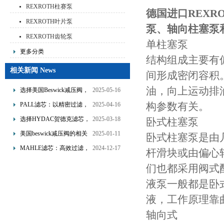
REXROTH柱赛泵
德国进口REXR
REXROTH叶片泵
泵、轴向柱塞泵
REXROTH齿轮泵
单柱塞泵
更多分类
结构组成主要有
相关新闻 News
间形成密闭容积
油，向上运动排
选择美国Beswick减压阀，
2025-05-16
提升流体系统效率
构参数有关。
PALL滤芯：以精密过滤，
2025-04-16
为工业流体筑起“隐形安全
选择HYDAC贺德克滤芯，
2025-03-18
卧式柱塞泵
网”
享受精准过滤与稳定性能
美国beswick减压阀的相关
2025-01-11
卧式柱塞泵是由
的双重保障！
知识
MAHLE滤芯：高效过滤，
2024-12-17
杆滑块或由偏心
守护引擎纯净动力
们也都采用阀式
液泵一般都是卧
液，工作原理靠
轴向式