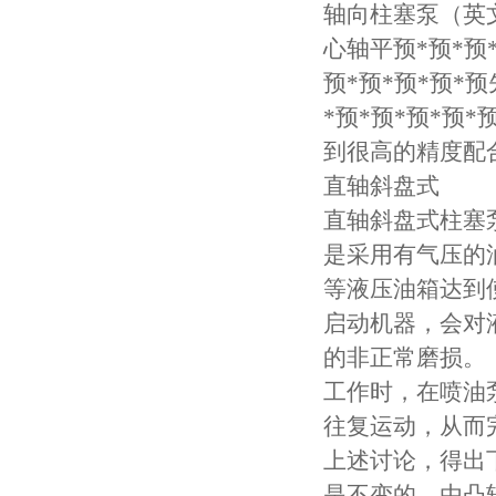
轴向柱塞泵（英文
心轴平预*预*预
预*预*预*预
*预*预*预*
到很高的精度配
直轴斜盘式
直轴斜盘式柱塞
是采用有气压的
等液压油箱达到
启动机器，会对
的非正常磨损。
工作时，在喷油
往复运动，从而
上述讨论，得出下
是不变的，由凸