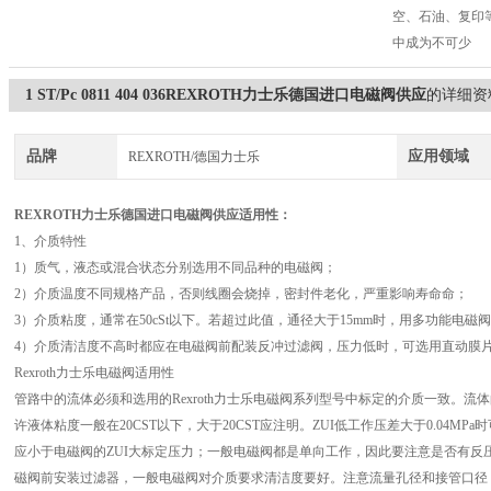
空、石油、复印等
中成为不可少
1 ST/Pc 0811 404 036REXROTH力士乐德国进口电磁阀供应
的详细资
品牌
应用领域
REXROTH/德国力士乐
REXROTH力士乐德国进口电磁阀供应
适用性：
1、介质特性
1）质气，液态或混合状态分别选用不同品种的电磁阀；
2）介质温度不同规格产品，否则线圈会烧掉，密封件老化，严重影响寿命命；
3）介质粘度，通常在50cSt以下。若超过此值，通径大于15mm时，用多功能电磁
4）介质清洁度不高时都应在电磁阀前配装反冲过滤阀，压力低时，可选用直动膜
Rexroth力士乐电磁阀适用性
管路中的流体必须和选用的Rexroth力士乐电磁阀系列型号中标定的介质一致。
许液体粘度一般在20CST以下，大于20CST应注明。ZUI低工作压差大于0.04M
应小于电磁阀的ZUI大标定压力；一般电磁阀都是单向工作，因此要注意是否有反
磁阀前安装过滤器，一般电磁阀对介质要求清洁度要好。注意流量孔径和接管口径