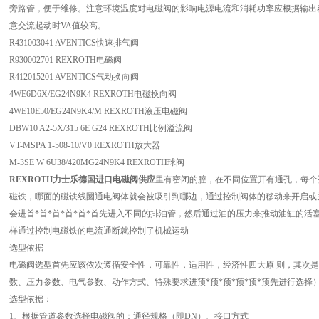
旁路管，便于维修。注意环境温度对电磁阀的影响电源电流和消耗功率应根据输出容
意交流起动时VA值较高。
R431003041 AVENTICS快速排气阀
R930002701 REXROTH电磁阀
R412015201 AVENTICS气动换向阀
4WE6D6X/EG24N9K4 REXROTH电磁换向阀
4WE10E50/EG24N9K4/M REXROTH液压电磁阀
DBW10 A2-5X/315 6E G24 REXROTH比例溢流阀
VT-MSPA 1-508-10/V0 REXROTH放大器
M-3SE W 6U38/420MG24N9K4 REXROTH球阀
REXROTH力士乐德国进口电磁阀供应
里有密闭的腔，在不同位置开有通孔，每个
磁铁，哪面的磁铁线圈通电阀体就会被吸引到哪边，通过控制阀体的移动来开启或
会进首*首*首*首*首*首先进入不同的排油管，然后通过油的压力来推动油缸的
样通过控制电磁铁的电流通断就控制了机械运动
选型依据
电磁阀选型首先应该依次遵循安全性，可靠性，适用性，经济性四大原 则，其次
数、压力参数、电气参数、动作方式、特殊要求进预*预*预*预*预*预先进行选择
选型依据：
1、根据管道参数选择电磁阀的：通径规格（即DN）、接口方式