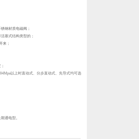
不锈钢材质电磁阀；
择活塞式结构类型的；
开来；
。
定；
04Mpa以上时直动式、分步直动式、先导式均可选
长期通电型。