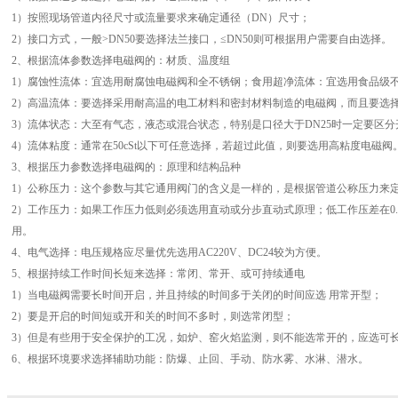
1）按照现场管道内径尺寸或流量要求来确定通径（DN）尺寸；
2）接口方式，一般>DN50要选择法兰接口，≤DN50则可根据用户需要自由选择。
2、根据流体参数选择电磁阀的：材质、温度组
1）腐蚀性流体：宜选用耐腐蚀电磁阀和全不锈钢；食用超净流体：宜选用食品级
2）高温流体：要选择采用耐高温的电工材料和密封材料制造的电磁阀，而且要选
3）流体状态：大至有气态，液态或混合状态，特别是口径大于DN25时一定要区分
4）流体粘度：通常在50cSt以下可任意选择，若超过此值，则要选用高粘度电磁阀
3、根据压力参数选择电磁阀的：原理和结构品种
1）公称压力：这个参数与其它通用阀门的含义是一样的，是根据管道公称压力来
2）工作压力：如果工作压力低则必须选用直动或分步直动式原理；低工作压差在0.
用。
4、电气选择：电压规格应尽量优先选用AC220V、DC24较为方便。
5、根据持续工作时间长短来选择：常闭、常开、或可持续通电
1）当电磁阀需要长时间开启，并且持续的时间多于关闭的时间应选 用常开型；
2）要是开启的时间短或开和关的时间不多时，则选常闭型；
3）但是有些用于安全保护的工况，如炉、窑火焰监测，则不能选常开的，应选可
6、根据环境要求选择辅助功能：防爆、止回、手动、防水雾、水淋、潜水。