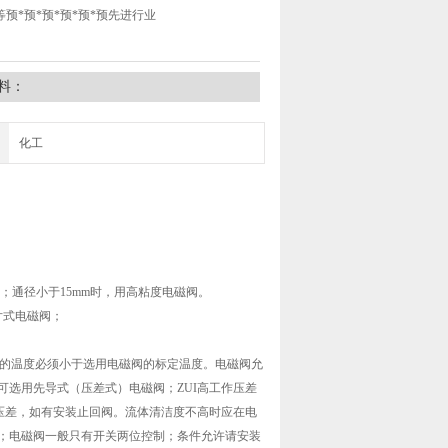
预*预*预*预*预*预先进行业
料：
化工
阀；通径小于15mm时，用高粘度电磁阀。
片式电磁阀；
流体的温度必须小于选用电磁阀的标定温度。电磁阀允
Pa时可选用先导式（压差式）电磁阀；ZUI高工作压差
压差，如有安装止回阀。流体清洁度不高时应在电
；电磁阀一般只有开关两位控制；条件允许请安装