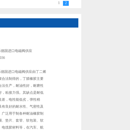
1
2
T/Pc 0811 404 036REXROTH力士乐德国进
士乐德国进口电磁阀供应
 036
士乐德国进口电磁阀供应由丁二烯
聚合法制得的，丁腈橡胶主要
合法生产，耐油性好，耐磨性
好，粘接力强。其缺点是耐低
性差，电性能低劣，弹性稍
具有良好的耐水性、气密性及
。广泛用于制各种耐油橡胶制
圈、垫片、套管、软包装、软
、电缆胶材料等，在汽车、航