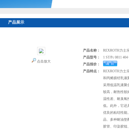
产品展示
首页
>
产品展示
>
REXROTH力士乐代理
>
REXROTH电磁阀
> 1 S
口电磁阀供应
产品名称：
REXROTH力
产品型号：
1 ST/Pc 0811 404
点击放大
产品报价：
产品特点：
REXROTH力
和丙烯腈经乳液
采用低温乳液聚
较高，耐热性较
温性差、耐臭氧
低。此外，它还
优良的粘结性能
品、多种耐油垫
胶管、印染胶辊