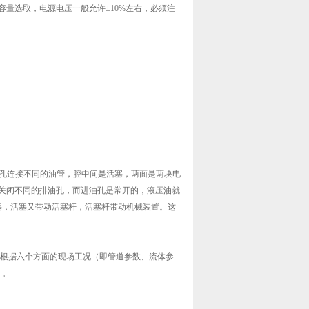
量选取，电源电压一般允许±10%左右，必须注
孔连接不同的油管，腔中间是活塞，两面是两块电
关闭不同的排油孔，而进油孔是常开的，液压油就
活塞，活塞又带动活塞杆，活塞杆带动机械装置。这
是根据六个方面的现场工况（即管道参数、流体参
）。