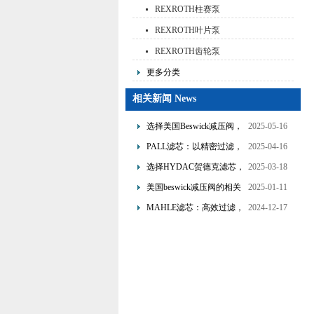
REXROTH柱赛泵
REXROTH叶片泵
REXROTH齿轮泵
更多分类
相关新闻 News
选择美国Beswick减压阀，
2025-05-16
提升流体系统效率
PALL滤芯：以精密过滤，
2025-04-16
为工业流体筑起“隐形安全
选择HYDAC贺德克滤芯，
2025-03-18
网”
享受精准过滤与稳定性能
美国beswick减压阀的相关
2025-01-11
的双重保障！
知识
MAHLE滤芯：高效过滤，
2024-12-17
守护引擎纯净动力