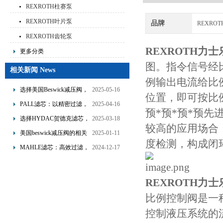
REXROTH柱赛泵
REXROTH叶片泵
品牌
REXRO
REXROTH齿轮泵
REXROTH力
更多分类
图。指令信号经
相关新闻 News
例输出电流给比
选择美国Beswick减压阀，
2025-05-16
位置，即可按比
提升流体系统效率
PALL滤芯：以精密过滤，
2025-04-16
预*预*预*预
为工业流体筑起“隐形安全
选择HYDAC贺德克滤芯，
2025-03-18
较高的应用场合
网”
享受精准过滤与稳定性能
美国beswick减压阀的相关
2025-01-11
度检测，构成闭
的双重保障！
知识
MAHLE滤芯：高效过滤，
2024-12-17
守护引擎纯净动力
REXROTH力
比例控制阀是一种
控制液压系统的