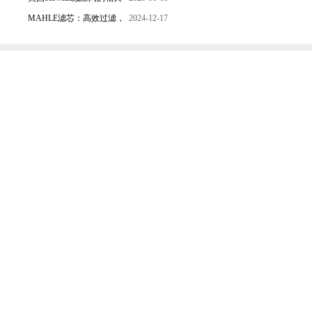
的双重保障！
知识
MAHLE滤芯：高效过滤，
2024-12-17
守护引擎纯净动力