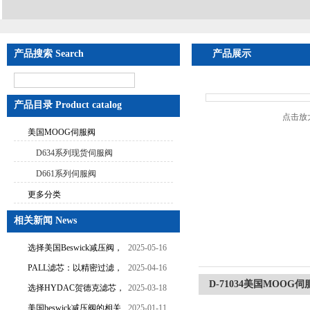
产品搜索 Search
产品展示
首页
>
产品展
产品目录 Product catalog
点击放
美国MOOG伺服阀
D634系列现货伺服阀
D661系列伺服阀
更多分类
相关新闻 News
选择美国Beswick减压阀，
2025-05-16
提升流体系统效率
PALL滤芯：以精密过滤，
2025-04-16
D-71034美国MOO
为工业流体筑起“隐形安全
选择HYDAC贺德克滤芯，
2025-03-18
网”
享受精准过滤与稳定性能
美国beswick减压阀的相关
2025-01-11