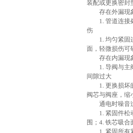
装配或更换密封
存在外漏现
1. 管道连接处
伤
1. 均匀紧固连
面，轻微损伤可
存在内漏现
1. 导阀与主阀
间隙过大
1. 更换损坏的
阀芯与阀座，缩
通电时噪音
1. 紧固件松动
围；4. 铁芯吸
1. 紧固所有紧