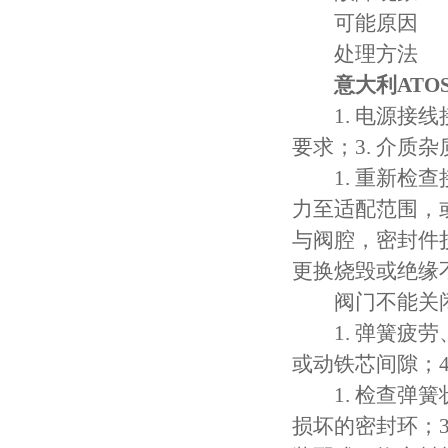
可能原因
处理方法
意大利AT
1. 电源接线接
要求；3. 介质
1. 重新检查
力至适配范围，
与阀腔，密封件
更换烧毁或绝缘
阀门不能关闭
1. 弹簧疲劳、
或动铁芯间隙；4
1. 检查弹簧
损坏的密封环；3