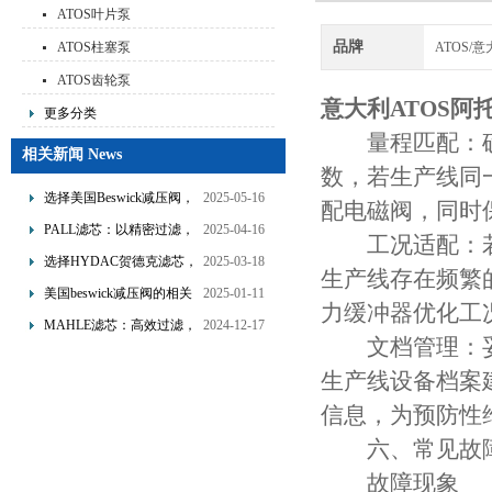
ATOS叶片泵
品牌
ATOS柱塞泵
ATOS/
ATOS齿轮泵
意大利ATOS阿
更多分类
量程匹配：确
相关新闻 News
数，若生产线同
选择美国Beswick减压阀，
2025-05-16
配电磁阀，同时
提升流体系统效率
PALL滤芯：以精密过滤，
2025-04-16
工况适配：若
为工业流体筑起“隐形安全
选择HYDAC贺德克滤芯，
2025-03-18
生产线存在频繁
网”
享受精准过滤与稳定性能
美国beswick减压阀的相关
2025-01-11
力缓冲器优化工
的双重保障！
知识
MAHLE滤芯：高效过滤，
2024-12-17
文档管理：妥
守护引擎纯净动力
生产线设备档案
信息，为预防性
六、常见故障
故障现象