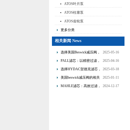
ATOS叶片泵
ATOS柱塞泵
ATOS齿轮泵
更多分类
相关新闻 News
选择美国Beswick减压阀，
2025-05-16
提升流体系统效率
PALL滤芯：以精密过滤，
2025-04-16
为工业流体筑起“隐形安全
选择HYDAC贺德克滤芯，
2025-03-18
网”
享受精准过滤与稳定性能
美国beswick减压阀的相关
2025-01-11
的双重保障！
知识
MAHLE滤芯：高效过滤，
2024-12-17
守护引擎纯净动力