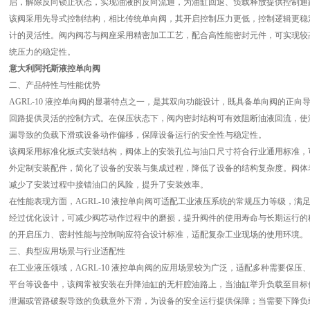
启，解除反向锁止状态，实现油液的反向流通，为油缸回退、负载释放提供控制通
该阀采用先导式控制结构，相比传统单向阀，其开启控制压力更低，控制逻辑更稳
计的灵活性。阀内阀芯与阀座采用精密加工工艺，配合高性能密封元件，可实现较
统压力的稳定性。
意大利阿托斯液控单向阀
二、产品特性与性能优势
AGRL-10 液控单向阀的显著特点之一，是其双向功能设计，既具备单向阀的正
回路提供灵活的控制方式。在保压状态下，阀内密封结构可有效阻断油液回流，使
漏导致的负载下滑或设备动作偏移，保障设备运行的安全性与稳定性。
该阀采用标准化板式安装结构，阀体上的安装孔位与油口尺寸符合行业通用标准，
外定制安装配件，简化了设备的安装与集成过程，降低了设备的结构复杂度。阀体
减少了安装过程中接错油口的风险，提升了安装效率。
在性能表现方面，AGRL-10 液控单向阀可适配工业液压系统的常规压力等级，
经过优化设计，可减少阀芯动作过程中的磨损，提升阀件的使用寿命与长期运行的
的开启压力、密封性能与控制响应符合设计标准，适配复杂工业现场的使用环境。
三、典型应用场景与行业适配性
在工业液压领域，AGRL-10 液控单向阀的应用场景较为广泛，适配多种需要保
平台等设备中，该阀常被安装在升降油缸的无杆腔油路上，当油缸举升负载至目标
泄漏或管路破裂导致的负载意外下滑，为设备的安全运行提供保障；当需要下降负