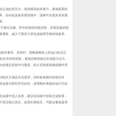
锁止油缸腔压力，保持模具的夹紧力，避免因系统
具、自动化设备夹紧回路中，该阀可实现夹具夹紧
率。
可用于液压支腿、举升机构的回路控制，实现负载的锁
液通路，减少了因压力变化或故障导致的设备风
规范操作要求。安装时，需根据阀体上的油口标识正
 口的先导控制管路，避免控制管路过长或阻力过大，
栓按规定扭矩均匀紧固，防止安装面泄漏或阀件受
控制压力满足开启需求，同时检查阀件的密封性
路连接与密封件完好性，清理阀件表面的油污与杂
统油液中混入杂质，建议在回路中加装过滤装置，
于高压锁止状态，如需长期保压，可配合蓄能器等