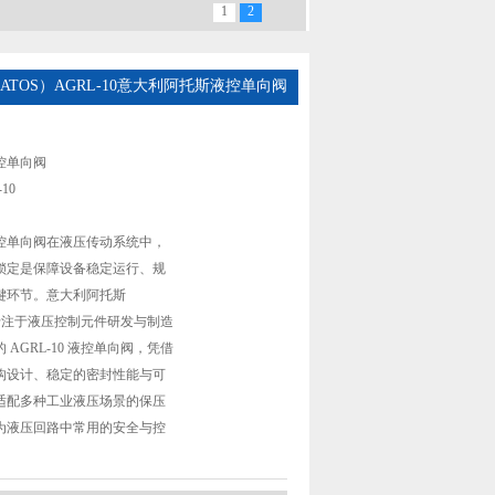
1
2
（ATOS）AGRL-10意大利阿托斯液控单向阀
控单向阀
10
控单向阀在液压传动系统中，
锁定是保障设备稳定运行、规
键环节。意大利阿托斯
专注于液压控制元件研发与制造
AGRL-10 液控单向阀，凭借
构设计、稳定的密封性能与可
适配多种工业液压场景的保压
为液压回路中常用的安全与控