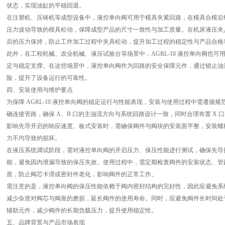
状态，实现油缸的平稳回退。
在注塑机、压铸机等成型设备中，液控单向阀可用于模具夹紧回路，在模具合模后
压力波动导致的模具松动，保障成型产品的尺寸一致性与加工质量。在机床液压夹
后的压力保持，防止工件加工过程中夹具松动，提升加工过程的稳定性与产品合格
此外，在工程机械、农业机械、液压试验台等场景中，AGRL-10 液控单向阀也
定与稳定支撑。在这些场景中，液控单向阀作为回路的安全保障元件，通过锁止油
险，提升了设备运行的可靠性。
四、安装使用与维护要点
为保障 AGRL-10 液控单向阀的稳定运行与性能表现，安装与使用过程中需遵循
确连接管路，确保 A、B 口的主油流方向与系统回路设计一致，同时合理布置 X
影响先导开启的响应速度。板式安装时，需确保阀件与阀块的安装面平整，安装螺
力不均导致的损坏。
在液压系统调试阶段，需对液控单向阀的开启压力、保压性能进行测试，确保先导
能，避免因内泄漏导致的保压失效。使用过程中，需定期检查阀件的安装状态、管
质，防止阀芯卡滞或密封件老化，影响阀件的正常工作。
需注意的是，液控单向阀的保压性能依赖于阀内密封结构的完好性，因此应避免系
减少杂质对阀芯与阀座的磨损，延长阀件的使用寿命。同时，应避免阀件长时间处
辅助元件，减少阀件的长期负载压力，提升使用稳定性。
五、品牌背景与产品市场表现