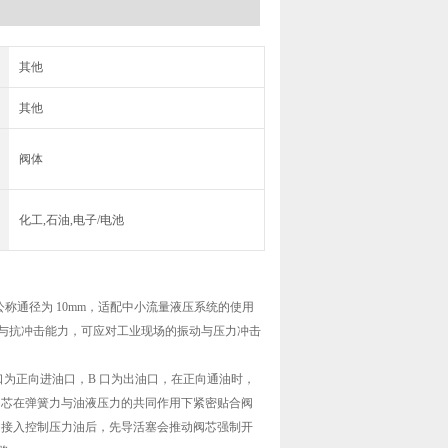
其他
其他
阀体
化工,石油,电子/电池
其公称通径为 10mm，适配中小流量液压系统的使用
与抗冲击能力，可应对工业现场的振动与压力冲击
口为正向进油口，B 口为出油口，在正向通油时，
，阀芯在弹簧力与油液压力的共同作用下紧密贴合阀
口，接入控制压力油后，先导活塞会推动阀芯强制开