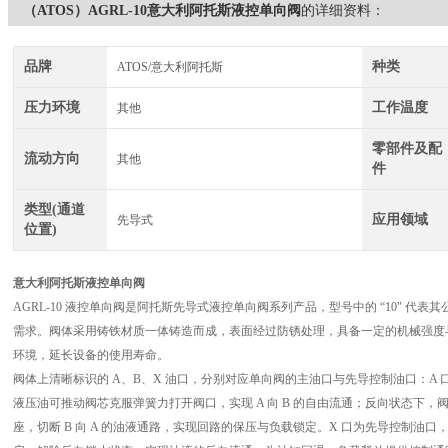
（ATOS）AGRL-10意大利阿托斯液控单向阀
的详细资料：
品牌
种类
ATOS/意大利阿托斯
压力环境
工作温度
其他
零部件及配
流动方向
其他
件
类型(通道
应用领域
先导式
位置)
意大利阿托斯液控单向阀
AGRL-10 液控单向阀是阿托斯先导式液控单向阀系列产品，型号中的 “10" 代表
需求。阀体采用铸铁材质一体铸造而成，表面经过防锈处理，具备一定的机械强度
环境，延长设备的使用寿命。
阀体上清晰标识的 A、B、X 油口，分别对应单向阀的主油口与先导控制油口：A 
液压油可推动阀芯克服弹簧力打开阀口，实现 A 向 B 的自由流通；反向状态下
座，切断 B 向 A 的油液通路，实现回路的保压与负载锁定。X 口为先导控制油