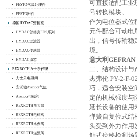
可直接适配工业
FESTO气源处理件
号转换模块。
FESTO附件
作为电位器式位
德国HYDAC贺德克
元件配合可动电
HYDAC贺德克EDS系列
出，信号传输稳
HYDAC过滤器
境。
HYDAC传感器
意大利GEFRA
HYDAC滤芯
二、结构设计与
REXROTH力士乐代理
杰弗伦 PY-2-
力士乐电磁阀
巧，适合安装空
安沃驰Aventics气缸
定的机械强度与
Aventics电磁阀
REXROTH放大器
延长设备的使用
REXROTH电磁阀
弹簧自复位式结
REXROTH比例阀
头受到外力作用
REXROTH溢流阀
触式位移检测场