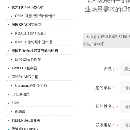
作为该系列中的
意大利OMAL欧码尔
业场景需求的理
OMAL执预*预*预*预*预*
预先进行器,OMAL阀门
德国KRACH克拉克
KRACHT齿轮流量计
如果你对
PY-2-F-025-
KRACH齿轮泵中国代理
接与厂家联系：
德国Tiefenbach帝芬巴赫电磁阀
IE7/1RS帝芬巴赫
TWIFLEX控制器
产品：
GESSMANN手柄
Gessmann捷斯曼手柄
您的单位：
SPECK油泵
SUN
您的姓名：
电磁阀
TIEFENBACH开关
联系电话：
恩派克ENERPAG