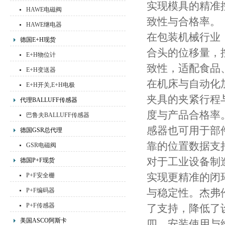
实现模具的精准
HAWE电磁阀
致性与合格率。
HAWE继电器
在包装机械行业
德国E+H现货
合头的位移量，
E+H物位计
致性，适配食品
E+H变送器
在机床与自动化
E+H开关,E+H电极
夹具的夹紧行程
代理BALLUFF传感器
度与产品合格率
巴鲁夫BALLUFF传感器
感器也可用于部
德国GSR总代理
靠的位置数据支
GSR电磁阀
对于工业设备制
德国P+F现货
实现更精准的闭
P+F安全栅
P+F编码器
与稳定性。杰弗
P+F传感器
了支持，降低了
美国ASCO阿斯卡
四、安装使用与