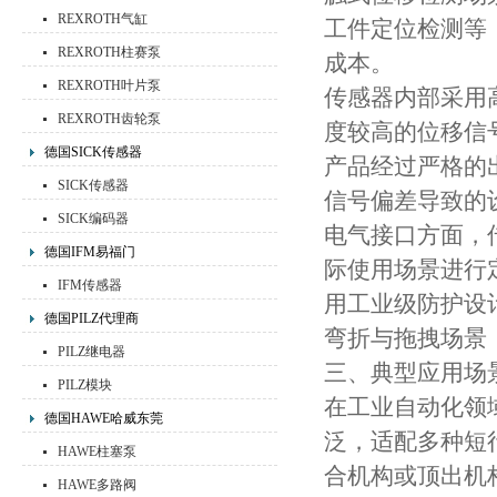
REXROTH气缸
工件定位检测等
REXROTH柱赛泵
成本。
REXROTH叶片泵
传感器内部采用
REXROTH齿轮泵
度较高的位移信
德国SICK传感器
产品经过严格的
SICK传感器
信号偏差导致的
SICK编码器
电气接口方面，
德国IFM易福门
际使用场景进行定
IFM传感器
用工业级防护设
德国PILZ代理商
弯折与拖拽场景
PILZ继电器
三、典型应用场
PILZ模块
在工业自动化领域，
德国HAWE哈威东莞
泛，适配多种短
HAWE柱塞泵
合机构或顶出机
HAWE多路阀