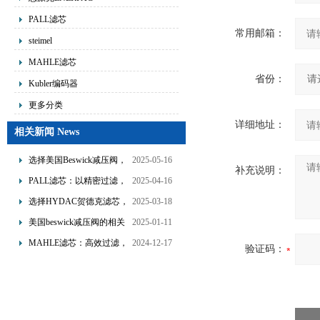
PALL滤芯
常用邮箱：
steimel
MAHLE滤芯
省份：
Kubler编码器
更多分类
详细地址：
相关新闻 News
选择美国Beswick减压阀，
2025-05-16
补充说明：
提升流体系统效率
PALL滤芯：以精密过滤，
2025-04-16
为工业流体筑起“隐形安全
选择HYDAC贺德克滤芯，
2025-03-18
网”
享受精准过滤与稳定性能
美国beswick减压阀的相关
2025-01-11
的双重保障！
知识
MAHLE滤芯：高效过滤，
2024-12-17
验证码：
守护引擎纯净动力