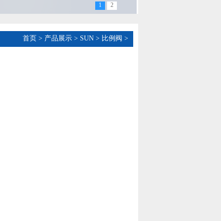
1
2
首页
>
产品展示
>
SUN
>
比例阀
>