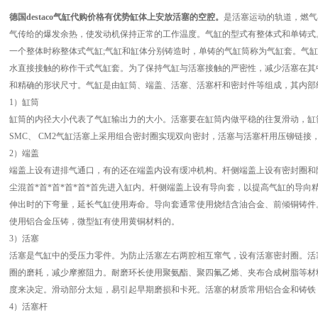
德国destaco气缸代购价格有优势
缸体上安放活塞的空腔。
是活塞运动的轨道，燃气
气传给的爆发余热，使发动机保持正常的工作温度。气缸的型式有整体式和单铸式
一个整体时称整体式气缸;气缸和缸体分别铸造时，单铸的气缸筒称为气缸套。气缸
水直接接触的称作干式气缸套。为了保持气缸与活塞接触的严密性，减少活塞在其
和精确的形状尺寸。气缸是由缸筒、端盖、活塞、活塞杆和密封件等组成，其内部
1）缸筒
缸筒的内径大小代表了气缸输出力的大小。活塞要在缸筒内做平稳的往复滑动，缸筒内
SMC、 CM2气缸活塞上采用组合密封圈实现双向密封，活塞与活塞杆用压铆链接
2）端盖
端盖上设有进排气通口，有的还在端盖内设有缓冲机构。杆侧端盖上设有密封圈和
尘混首*首*首*首*首*首先进入缸内。杆侧端盖上设有导向套，以提高气缸的导
伸出时的下弯量，延长气缸使用寿命。导向套通常使用烧结含油合金、前倾铜铸件
使用铝合金压铸，微型缸有使用黄铜材料的。
3）活塞
活塞是气缸中的受压力零件。为防止活塞左右两腔相互窜气，设有活塞密封圈。活
圈的磨耗，减少摩擦阻力。耐磨环长使用聚氨酯、聚四氟乙烯、夹布合成树脂等材
度来决定。滑动部分太短，易引起早期磨损和卡死。活塞的材质常用铝合金和铸铁
4）活塞杆