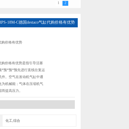
1
2
 RPS-18M-C德国destaco气缸代购价格有优势
气缸代购价格有优势
气缸代购价格有优势是指引导活塞
预*预*预*预先进行直线往复运
机件。空气在发动机气缸中通
化为机械能；气体在压缩机气
缩而提高压力。
化工,综合