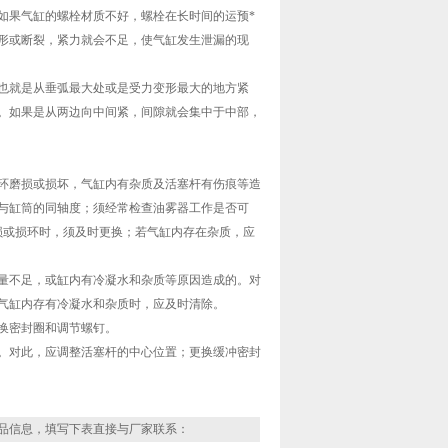
如果气缸的螺栓材质不好，螺栓在长时间的运预*
变形或断裂，紧力就会不足，使气缸发生泄漏的现
也就是从垂弧最大处或是受力变形最大的地方紧
。如果是从两边向中间紧，间隙就会集中于中部，
环磨损或损坏，气缸内有杂质及活塞杆有伤痕等造
与缸筒的同轴度；须经常检查油雾器工作是否可
磨损或损环时，须及时更换；若气缸内存在杂质，应
量不足，或缸内有冷凝水和杂质等原因造成的。对
气缸内存有冷凝水和杂质时，应及时清除。
换密封圈和调节螺钉。
。对此，应调整活塞杆的中心位置；更换缓冲密封
品信息，填写下表直接与厂家联系：