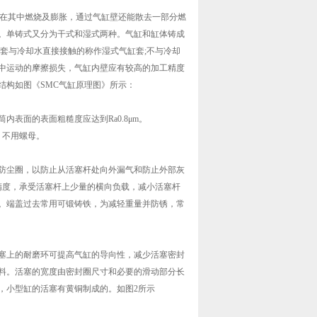
在其中燃烧及膨胀，通过气缸壁还能散去一部分燃
。单铸式又分为干式和湿式两种。气缸和缸体铸成
套与冷却水直接接触的称作湿式气缸套;不与冷却
中运动的摩擦损失，气缸内壁应有较高的加工精度
结构如图《SMC气缸原理图》所示：
表面的表面粗糙度应达到Ra0.8μm。
，不用螺母。
防尘圈，以防止从活塞杆处向外漏气和防止外部灰
向精度，承受活塞杆上少量的横向负载，减小活塞杆
。端盖过去常用可锻铸铁，为减轻重量并防锈，常
塞上的耐磨环可提高气缸的导向性，减少活塞密封
料。活塞的宽度由密封圈尺寸和必要的滑动部分长
，小型缸的活塞有黄铜制成的。如图2所示