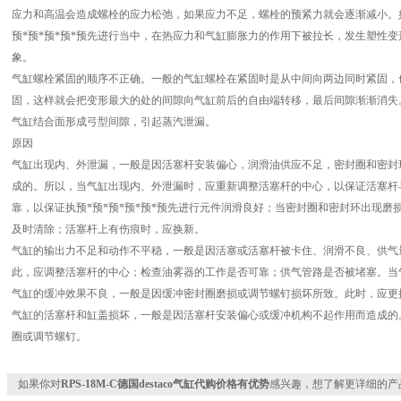
应力和高温会造成螺栓的应力松弛，如果应力不足，螺栓的预紧力就会逐渐减小。
预*预*预*预*预先进行当中，在热应力和气缸膨胀力的作用下被拉长，发生塑性
象。
气缸螺栓紧固的顺序不正确。一般的气缸螺栓在紧固时是从中间向两边同时紧固，
固，这样就会把变形最大的处的间隙向气缸前后的自由端转移，最后间隙渐渐消失
气缸结合面形成弓型间隙，引起蒸汽泄漏。
原因
气缸出现内、外泄漏，一般是因活塞杆安装偏心，润滑油供应不足，密封圈和密封
成的。所以，当气缸出现内、外泄漏时，应重新调整活塞杆的中心，以保证活塞杆
靠，以保证执预*预*预*预*预*预先进行元件润滑良好；当密封圈和密封环出现
及时清除；活塞杆上有伤痕时，应换新。
气缸的输出力不足和动作不平稳，一般是因活塞或活塞杆被卡住、润滑不良、供气
此，应调整活塞杆的中心；检查油雾器的工作是否可靠；供气管路是否被堵塞。当
气缸的缓冲效果不良，一般是因缓冲密封圈磨损或调节螺钉损坏所致。此时，应更
气缸的活塞杆和缸盖损坏，一般是因活塞杆安装偏心或缓冲机构不起作用而造成的
圈或调节螺钉。
如果你对
RPS-18M-C德国destaco气缸代购价格有优势
感兴趣，想了解更详细的产