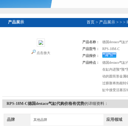
产品展示
首页
>
产品展示
>
>
>
产品名称：
德国destaco
产品型号：
RPS-18M-C
点击放大
产品报价：
产品特点：
德国destaco
在缸内进预*预*
动的圆筒形金属
过膨胀将热能转
缸中接受活塞压
RPS-18M-C德国destaco气缸代购价格有优势
的详细资料：
品牌
应用领域
其他品牌