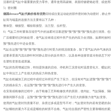
活塞杆是气缸中最重要的受力零件。通常使用高碳钢、表面经镀硬铬处理、或使用
5）密封圈
德国destaco气缸代购价格有优势
回转或往复运动处的部件密封称为动密封，静止件
缸筒与端盖的连接方法主要有以下几种：
整体型、铆接型、螺纹联接型、法兰型、拉杆型。
6）气缸工作时要靠压缩空气中的油雾对活塞进预*预*预*预*预*预先进行润滑。
厂后都要经过时效处理，使气缸在铸造过程中所产生的内应力全消除。如果时效时间
预*预先进行中还会变形。
气缸在运预*预*预*预*预*预先进行时受力的情况很复杂，除了受气缸内外气体
还要承受蒸汽流出静叶时对静止部分的反作用力，以及各种连接管道冷热状态下对
生塑性变形造成泄漏。
气缸的负荷增减过快，特别是快速的启动、停机和工况变化时温度变化大、暖缸的
缸中和法兰上产生很大的热应力和热变形。
气缸在机械加工的过程中或经过补焊后产生了应力，但没有对气缸进预*预*预*预
大的残余应力，在运预*预*预*预*预*预先进行中产生久的变形。
在安装或检修的过程中，由于检修工艺和检修技术的原因，使内缸、气缸隔板、隔
膨胀间隙不合适，运预*预*预*预*预*预先进行后产生巨大的膨胀力使气缸变形。
使用的气缸密封剂质量不好、杂质过多或是型号不对；气缸密封剂内若有坚硬的杂
气缸螺栓的紧力不足或是螺栓的材质不合格。气缸结合面的严密性主要靠螺栓的紧