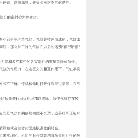
不锈钢、以防腐蚀，并提高密封圈的耐磨性。
部分的密封称为静密封。
也有小部分免润滑气缸。气缸是铸造而成的，气缸出
短，那么加工好的气缸在以后的运预*预*预*预*
的压力差和装在其中的各零部件的重量等静载荷外，
气缸的作用力，在这些力的相互作用下，气缸易发
方式不正确、停机检修时打开保温层过早等，在气
*预*预先进行回火处理加以消除，致使气缸存在较
板套及气封套的膨胀间隙不合适，或是挂耳压板的
质颗粒就会使密封面难以紧密的结合。
力来实现的。机组的起停或是增减负荷时产生的热