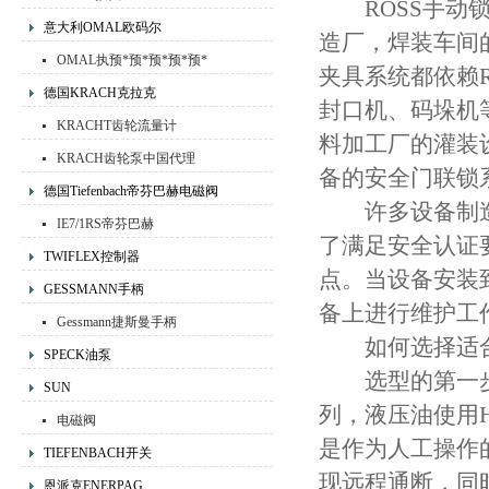
ROSS手动锁
意大利OMAL欧码尔
造厂，焊装车间
OMAL执预*预*预*预*预*
夹具系统都依赖
预先进行器,OMAL阀门
德国KRACH克拉克
封口机、码垛机
KRACHT齿轮流量计
料加工厂的灌装
KRACH齿轮泵中国代理
备的安全门联锁
德国Tiefenbach帝芬巴赫电磁阀
许多设备制造商
IE7/1RS帝芬巴赫
了满足安全认证
TWIFLEX控制器
点。当设备安装
GESSMANN手柄
备上进行维护工
Gessmann捷斯曼手柄
如何选择适合的
SPECK油泵
选型的第一步是
SUN
列，液压油使用
电磁阀
是作为人工操作
TIEFENBACH开关
现远程通断，同
恩派克ENERPAG