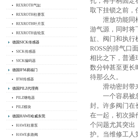
孔，将手柄固定
REXROTH气缸
取下挂锁之前，
REXROTH柱赛泵
泄放功能同样重
REXROTH叶片泵
游气源，同时将
REXROTH齿轮泵
缸、阀门和执行
德国SICK传感器
ROSS的排气
SICK传感器
相比之下，普通
SICK编码器
数分钟甚至更长
德国IFM易福门
待那么久。
IFM传感器
滑动密封带来
德国PILZ代理商
一个容易被忽视
PILZ继电器
封。许多阀门在
PILZ模块
在一起，初次操
德国HAWE哈威东莞
个问题尤其突出
HAWE柱塞泵
护。当维修工人
HAWE多路阀