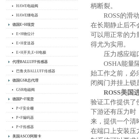
柄断裂。
HAWE电磁阀
ROSS的滑动
HAWE继电器
在长期静止后不
德国E+H现货
可以用正常的力
E+H物位计
得尤为实用。
E+H变送器
E+H开关,E+H电极
压力感应端口
代理BALLUFF传感器
OSHA能量隔
巴鲁夫BALLUFF传感器
始工作之前，必
德国GSR总代理
闭阀门并挂上锁
GSR电磁阀
ROSS美国
德国P+F现货
验证工作提供了
P+F安全栅
下游还有压力时
P+F编码器
来，提供一个清
P+F传感器
在端口上安装压
美国ASCO阿斯卡