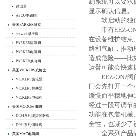
制系统可以要求
过滤器
显示确认信息。
ASCO电磁阀
软启动的独
美国PARKER派克
带有EEZ-O
beswick减压阀
在设备维护结束
PARKER溢流阀
路和气缸，推动
PARKER电磁阀
造成危险——比
PARKER换向阀
运臂可能会快速
美国VICKERS威格士
EEZ-ON?
VICKERS齿轮泵
门会先打开一个
VICKERS柱塞泵
缓慢而平稳地伸
VICKERS电磁阀
经过一段可调节
美国MOOG伺服阀
功能在包装机械
D634系列现货伺服阀
全性，也减少了
D661系列伺服阀
全系列产品满
美国MAC电磁阀