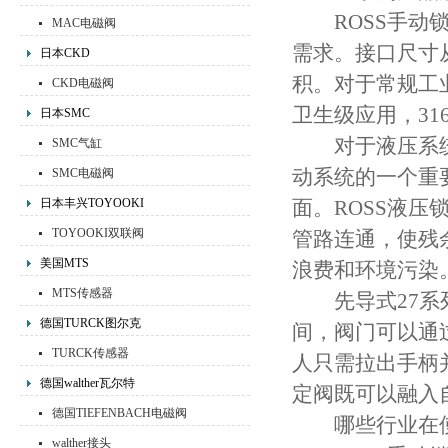
ROSS手动锁
MAC电磁阀
需求。接口尺寸
日本CKD
积。对于常规工
CKD电磁阀
卫生级应用，3
日本SMC
对于液压系统，
SMC气缸
动系统的一个重
SMC电磁阀
日本丰兴TOYOOKI
面。ROSS液
TOYOOKI双联阀
管路连通，使残
美国MTS
浪费和环境污染
MTS传感器
先导式27系列
德国TURCK图尔克
间，阀门可以通
TURCK传感器
人只需拉出手柄
德国walther瓦尔特
定阀既可以融入
德国TIEFENBACH电磁阀
哪些行业在
walther接头