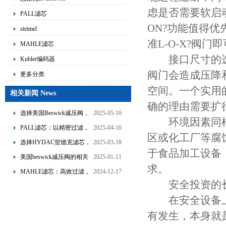
虑是否需要软启
PALL滤芯
ON?功能值得
steimel
准L-O-X?阀门
MAHLE滤芯
接口尺寸的选
Kubler编码器
阀门会造成压降
更多分类
空间。一个实用
相关新闻 News
确的理由需要扩
选择美国Beswick减压阀，
2025-05-16
环境因素同样
提升流体系统效率
PALL滤芯：以精密过滤，
2025-04-16
区或化工厂等腐
为工业流体筑起“隐形安全
选择HYDAC贺德克滤芯，
2025-03-18
于食品加工设备
网”
享受精准过滤与稳定性能
美国beswick减压阀的相关
2025-01-11
的双重保障！
求。
知识
MAHLE滤芯：高效过滤，
2024-12-17
安全投资的长
守护引擎纯净动力
在安全设备上
有发生，本身就