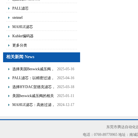
PALL滤芯
steimel
MAHLE滤芯
Kubler编码器
更多分类
相关新闻 News
选择美国Beswick减压阀，
2025-05-16
提升流体系统效率
PALL滤芯：以精密过滤，
2025-04-16
为工业流体筑起“隐形安全
选择HYDAC贺德克滤芯，
2025-03-18
网”
享受精准过滤与稳定性能
美国beswick减压阀的相关
2025-01-11
的双重保障！
知识
MAHLE滤芯：高效过滤，
2024-12-17
守护引擎纯净动力
东莞市腾达自动化设
电话：0769-89770965 地