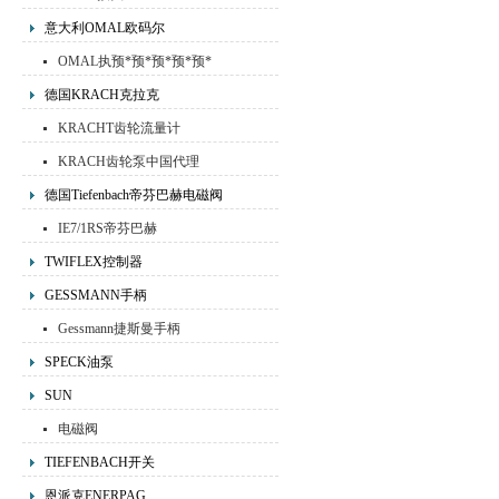
意大利OMAL欧码尔
OMAL执预*预*预*预*预*
预先进行器,OMAL阀门
德国KRACH克拉克
KRACHT齿轮流量计
KRACH齿轮泵中国代理
德国Tiefenbach帝芬巴赫电磁阀
IE7/1RS帝芬巴赫
TWIFLEX控制器
GESSMANN手柄
Gessmann捷斯曼手柄
SPECK油泵
SUN
电磁阀
TIEFENBACH开关
恩派克ENERPAG