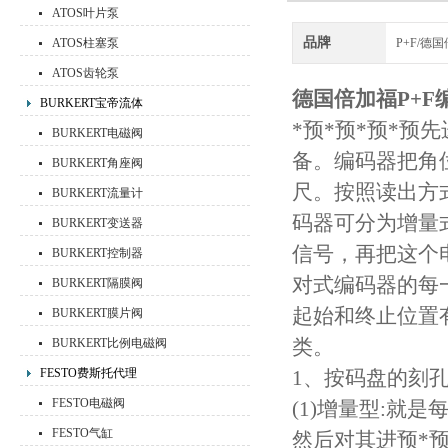
ATOS叶片泵
品牌
ATOS柱塞泵
P+F/德
ATOS齿轮泵
德国倍加福P+
BURKERT宝帝流体
*预*预*预*
BURKERT电磁阀
备。编码器把角
BURKERT角座阀
尺。按照读出方
BURKERT流量计
码器可分为增量
BURKERT变送器
信号，再把这个
BURKERT控制器
对式编码器的每
BURKERT隔膜阀
起始和终止位置
BURKERT膜片阀
类。
BURKERT比例电磁阀
FESTO费斯托代理
1、按码盘的刻
FESTO电磁阀
(1)增量型:就
FESTO气缸
然后对其进预*预