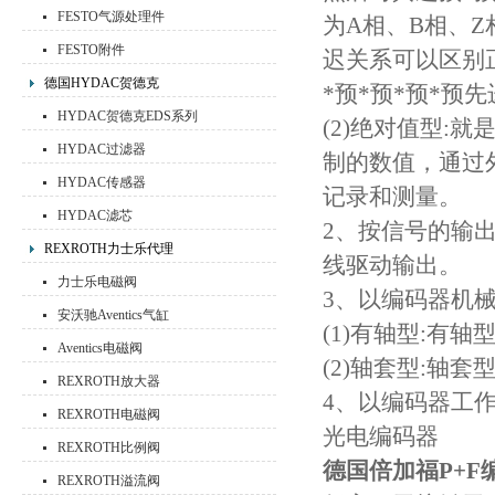
FESTO气源处理件
为A相、B相、Z
FESTO附件
迟关系可以区别
德国HYDAC贺德克
*预*预*预*预
HYDAC贺德克EDS系列
(2)绝对值型:
HYDAC过滤器
制的数值，通过
HYDAC传感器
记录和测量。
HYDAC滤芯
2、按信号的输
REXROTH力士乐代理
线驱动输出。
力士乐电磁阀
3、以编码器机
安沃驰Aventics气缸
(1)有轴型:有
Aventics电磁阀
(2)轴套型:轴
REXROTH放大器
4、以编码器工
REXROTH电磁阀
光电编码器
REXROTH比例阀
德国倍加福P+
REXROTH溢流阀