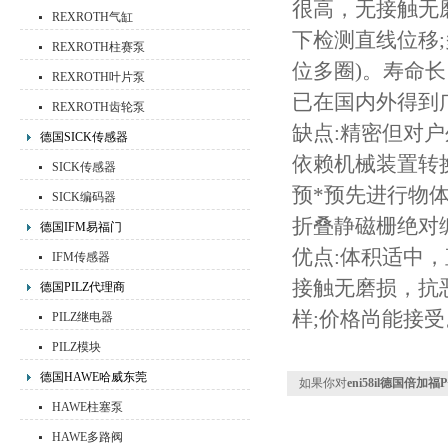
很高，无接触无
REXROTH气缸
下检测直线位移
REXROTH柱赛泵
位多圈)。寿命
REXROTH叶片泵
已在国内外得到
REXROTH齿轮泵
缺点:精密但对
德国SICK传感器
依赖机械装置转换
SICK传感器
预*预先进行物
SICK编码器
折叠静磁栅绝对
德国IFM易福门
优点:体积适中
IFM传感器
接触无磨损，抗恶
德国PILZ代理商
样;价格尚能接受
PILZ继电器
PILZ模块
德国HAWE哈威东莞
如果你对
eni58il德国倍
HAWE柱塞泵
HAWE多路阀